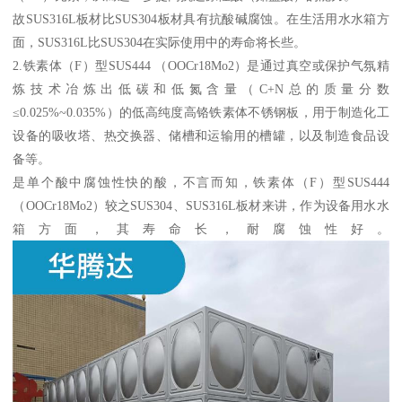
故
SUS316L
板材比
SUS304
板材具有抗酸碱腐蚀。在生活用水水箱方
面，
SUS316L
比
SUS304
在实际使用中的寿命将长些。
2.
铁素体（
F
）型
SUS444
（
OOCr18Mo2
）是通过真空或保护气氛精
炼技术冶炼出低碳和低氮含量（
C+N
总的质量分数
≤
0.025%~0.035%
）的低高纯度高铬铁素体不锈钢板，用于制造化工
设备的吸收塔、热交换器、储槽和运输用的槽罐，以及制造食品设
备等。
是单个酸中腐蚀性快的酸，不言而知，铁素体（
F
）型
SUS444
（
OOCr18Mo2
）较之
SUS304
、
SUS316L
板材来讲，作为设备用水水
箱方面，其寿命长，耐腐蚀性好。