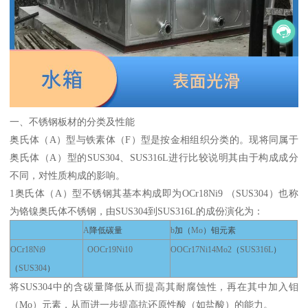
一、不锈钢板材的分类及性能
奥氏体（
A
）型与铁素体（
F
）型是按金相组织分类的。现将同属于
奥氏体（
A
）型的
SUS304
、
SUS316L
进行比较说明其由于构成成分
不同，对性质构成的影响。
1
奥氏体（
A
）型不锈钢其基本构成即为
OCr18Ni9
（
SUS304
）也称
为铬镍奥氏体不锈钢，由
SUS304
到
SUS316L
的成份演化为：
A
降低碳量
b
加（
Mo
）钼元素
OCr18Ni9
OOCr19Ni10
OOCr17Ni14Mo2
（
SUS316L
）
（
SUS304
）
将
SUS304
中的含碳量降低从而提高其耐腐蚀性，再在其中加入钼
（
Mo
）元素，从而进一步提高抗还原性酸（如盐酸）的能力。