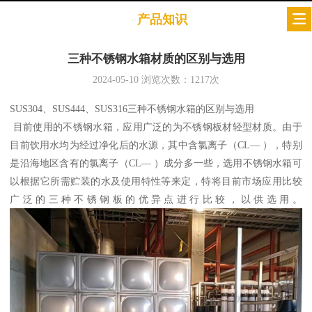
产品知识
三种不锈钢水箱材质的区别与选用
2024-05-10
浏览次数：
1217
次
SUS304
、
SUS444
、
SUS316
三种不锈钢水箱的区别与选用
目前使用的不锈钢水箱，应用广泛的为不锈钢板材轻型材质。由于
目前饮用水均为经过净化后的水源，其中含氯离子（
CL
—
），特别
是沿海地区含有的氯离子（
CL
—
）成分多一些，选用不锈钢水箱可
以根据它所需贮装的水及使用特性等来定，特将目前市场应用比较
广泛的三种不锈钢板的优异点进行比较，以供选用。