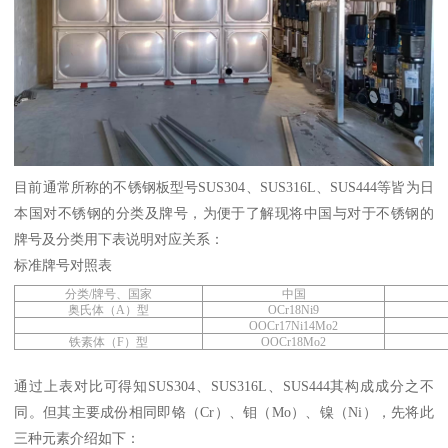
目前通常所称的不锈钢板型号
SUS304
、
SUS316L
、
SUS444
等皆为日
本国对不锈钢的分类及牌号，为便于了解现将中国与对于不锈钢的
牌号及分类用下表说明对应关系：
标准牌号对照表
分类
/
牌号、国家
中国
奥氏体（
A
）型
OCr18Ni9
OOCr17Ni14Mo2
铁素体（
F
）型
OOCr18Mo2
通过上表对比可得知
SUS304
、
SUS316L
、
SUS444
其构成成分之不
同。但其主要成份相同即铬（
Cr
）、钼（
Mo
）、镍（
Ni
），先将此
三种元素介绍如下：