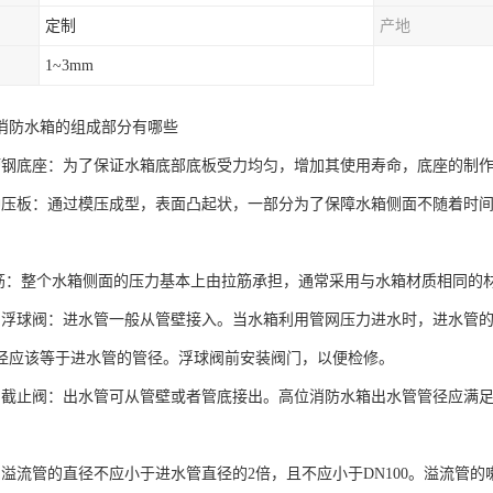
定制
产地
1~3mm
消防水箱的组成部分有哪些
槽钢底座：为了保证水箱底部底板受力均匀，增加其使用寿命，底座的制
冲压板：通过模压成型，表面凸起状，一部分为了保障水箱侧面不随着时
拉筋：整个水箱侧面的压力基本上由拉筋承担，通常采用与水箱材质相同的材质
和浮球阀：进水管一般从管壁接入。当水箱利用管网压力进水时，进水管
径应该等于进水管的管径。浮球阀前安装阀门，以便检修。
和截止阀：出水管可从管壁或者管底接出。高位消防水箱出水管管径应满
溢流管的直径不应小于进水管直径的2倍，且不应小于DN100。溢流管的喇