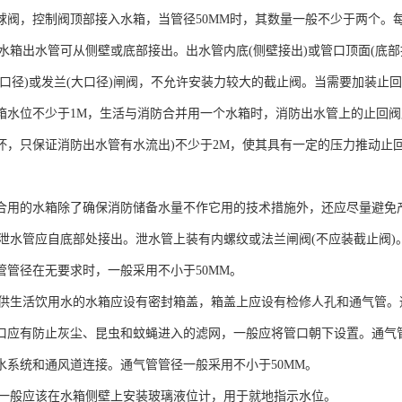
球阀，控制阀顶部接入水箱，当管径50MM时，其数量一般不少于两个。
管：水箱出水管可从侧壁或底部接出。出水管内底(侧壁接出)或管口顶面(底部
小口径)或发兰(大口径)闸阀，不允许安装力较大的截止阀。当需要加装止
箱水位不少于1M，生活与消防合并用一个水箱时，消防出水管上的止回阀
坏，只保证消防出水管有水流出)不少于2M，使其具有一定的压力推动止
合用的水箱除了确保消防储备水量不作它用的技术措施外，还应尽量避免
管：泄水管应自底部处接出。泄水管上装有内螺纹或法兰闸阀(不应装截止阀
管管径在无要求时，一般采用不小于50MM。
管：供生活饮用水的水箱应设有密封箱盖，箱盖上应设有检修人孔和通气管
口应有防止灰尘、昆虫和蚊蝇进入的滤网，一般应将管口朝下设置。通气
水系统和通风道连接。通气管管径一般采用不小于50MM。
计：一般应该在水箱侧壁上安装玻璃液位计，用于就地指示水位。