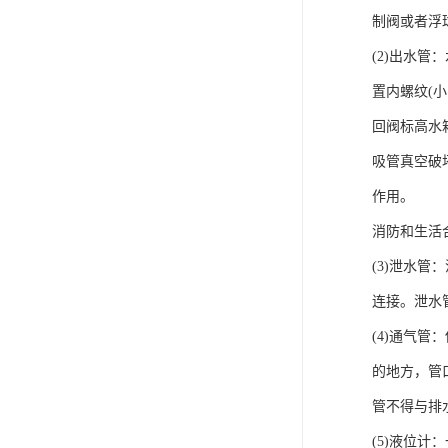
制阀或者浮
(2)出水
置内螺纹(
回阀标高水
吸管真空破
作用。
消防和生活
(3)泄水
连接。泄水
(4)通气
的地方，管
管不得与排
(5)液位