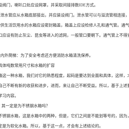
设阀门，喇叭口处应设网罩，并采取间接排数IDE方式。
：泄水管应从水箱底部接出，并应装设阀门。泄水管可以与溢流管相连接
：供生活饮用水的水箱应设密封箱盖，箱盖上应设检修人孔和通气管。通
口应设有防止灰尘、昆虫等进入的滤网，一般管口要朝下。通气管上不得
、内外爬梯：为了安全考虑还方便消防水箱清洗保养。
具体吨数常用尺寸和水箱的扩容
箱这一种水箱，我们对它的熟悉程度，起码是要达到全面和具体，这样，
自己不断有新的收获和进步，进而，来让自己不断受益。所以，基于上述
学习内容。
箱，其一定是为不锈钢水箱吗？
不锈钢水箱，这是水箱中的两种，但是，它们之间是不能划等号的，因为
定是为软化水箱。所以，基于这一点，才会有上述结论的。