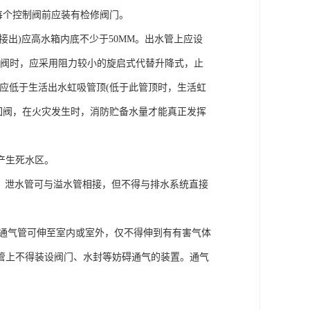
每个控制阀前应装有检修阀门。
接出)应高水箱内底不少于50MM。出水管上应设
回阀时，应采用阻力较小的旋启式代替升降式，止
应低于生活出水虹吸管顶(低于此管顶时，生活虹
回阀，在火灾发生时，消防贮备水量才能真正发挥
产生死水区。
)。泄水管可与溢水管相接，但不得与排水系统直接
。通气管可伸至室内或室外，仅不得伸到有有害气体
管上不得装设阀门、水封等妨碍通气的装置。通气