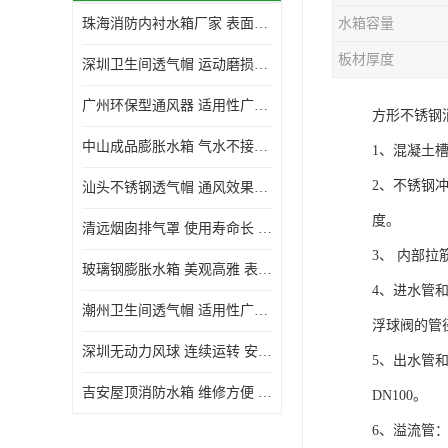
珠海消防内衬水箱厂家 表面光滑 施工设计合理
水箱容量
生活水箱
板材厚度
深圳卫生间透气帽 运动磨损小 重量轻 无噪音
镀锌钢板水箱
广州环保型通风器 适用性广泛 灰尘不易附着
方形不锈钢
内衬水箱
中山成品膨胀水箱 气水不接触 一次充气可保持长久使用
1、混凝土
消防水箱
2、不锈钢
汕头不锈钢透气帽 通风效果好 无噪音 无火花
度。
清远烟囱排气罩 使用寿命长 安装简便迅捷
3、 内部
玻璃钢膨胀水箱 美观高雅 表面光洁美观
4、进水管
潮州卫生间透气帽 适用性广泛 可以长期运行
浮球阀的管
深圳无动力风球 连续运转 安装操作简便
5、出水管
吉安屋顶消防水箱 维修方便 箱体钢度足
DN100。
6、溢流管：