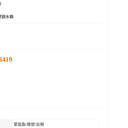
市
锈钢水箱
8419
聚氨酯/橡塑/岩棉