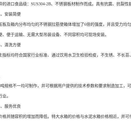
异的进口食品级：SUS304-2B、不锈钢板材制作而成。具有抗震、抗裂
理、安装简便
压板及箱内分布均匀的不锈钢拉筋使箱体增加了6倍的强度，并且受力均
便、便于运输、无需大型吊装设备、不同容积均可现场安装。
全、清洗方便
生指标均符合国家行业标准、通过饮用水卫生检验检疫，不生锈、不长苔
泛
000吨规格不一均可制作，并可根据用户提供的技术参数和要求制造加工，
行业。
宜、服务优良
价格并随容积的增加而降低。特大水箱的价格与水泥水箱价格相近，并可