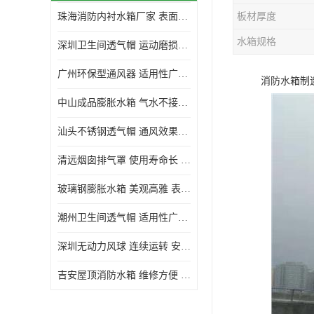
珠海消防内衬水箱厂家 表面光滑 施工设计合理
板材厚度
生活水箱
水箱规格
深圳卫生间透气帽 运动磨损小 重量轻 无噪音
镀锌钢板水箱
广州环保型通风器 适用性广泛 灰尘不易附着
消防水箱制造
内衬水箱
中山成品膨胀水箱 气水不接触 一次充气可保持长久使用
消防水箱
汕头不锈钢透气帽 通风效果好 无噪音 无火花
清远烟囱排气罩 使用寿命长 安装简便迅捷
玻璃钢膨胀水箱 美观高雅 表面光洁美观
潮州卫生间透气帽 适用性广泛 可以长期运行
深圳无动力风球 连续运转 安装操作简便
吉安屋顶消防水箱 维修方便 箱体钢度足