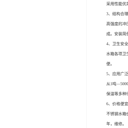
采用性能优
3、结构合
高强度的冲
成。安装简
4、卫生安
水箱各项卫
便。
5、应用广
从1吨—5
保温等多种
6、价格便
不锈钢水箱
年，维修。