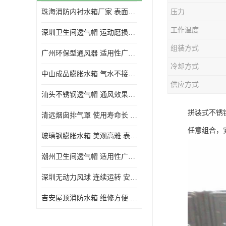
珠海消防内衬水箱厂家 表面光滑 施工设计合理
压力
生活水箱
工作温度
深圳卫生间透气帽 运动磨损小 重量轻 无噪音
镀锌钢板水箱
组装方式
广州环保型通风器 适用性广泛 灰尘不易附着
内衬水箱
冷却方式
中山成品膨胀水箱 气水不接触 一次充气可保持长久使用
消防水箱
供应方式
汕头不锈钢透气帽 通风效果好 无噪音 无火花
拼装式不锈钢
清远烟囱排气罩 使用寿命长 安装简便迅捷
任意组合，
玻璃钢膨胀水箱 美观高雅 表面光洁美观
潮州卫生间透气帽 适用性广泛 可以长期运行
深圳无动力风球 连续运转 安装操作简便
吉安屋顶消防水箱 维修方便 箱体钢度足