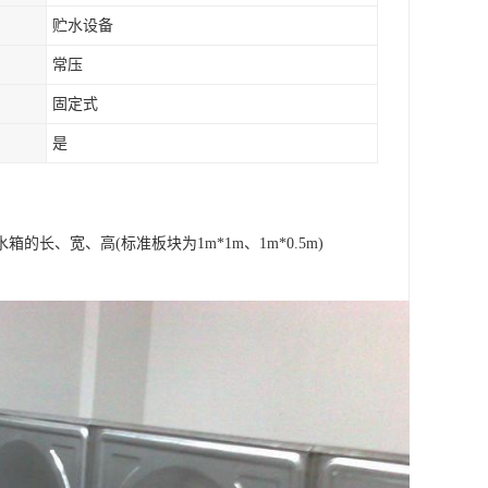
贮水设备
常压
固定式
是
、宽、高(标准板块为1m*1m、1m*0.5m)