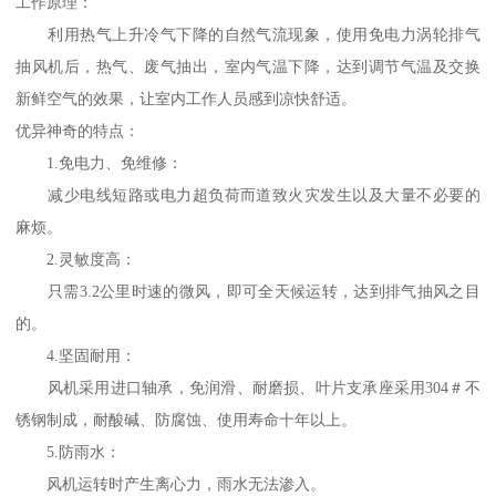
工作原理：
利用热气上升冷气下降的自然气流现象，使用免电力涡轮排气
抽风机后，热气、废气抽出，室内气温下降，达到调节气温及交换
新鲜空气的效果，让室内工作人员感到凉快舒适。
优异神奇的特点：
1.免电力、免维修：
减少电线短路或电力超负荷而道致火灾发生以及大量不必要的
麻烦。
2.灵敏度高：
只需3.2公里时速的微风，即可全天候运转，达到排气抽风之目
的。
4.坚固耐用：
风机采用进口轴承，免润滑、耐磨损、叶片支承座采用304＃不
锈钢制成，耐酸碱、防腐蚀、使用寿命十年以上。
5.防雨水：
风机运转时产生离心力，雨水无法渗入。