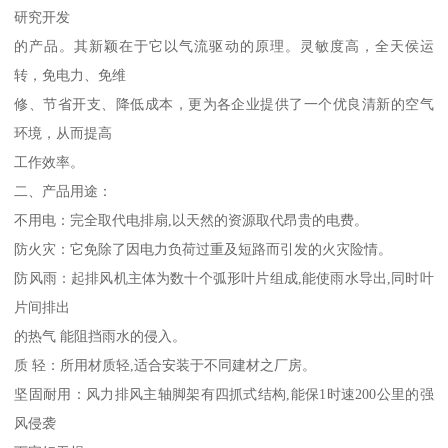
研究开发
的产品。其新颖在于它以气流驱动的原理。灵敏度高，全天侯运
转，免电力、免维
修、节省开支、降低成本，更为各企业提供了一个优良清新的空气
环境，从而提高
工作效率。
二、产品用途：
不用电：完全取代电排扇,以天然的资源取代昂贵的电费。
防火灾：它免除了因电力负荷过重及短路而引发的火灾险情。
防风雨：起排风机主体为数十个弧形叶片组成,能使雨水导出,同时叶
片间排出
的热气 能阻挡雨水的侵入。
质 轻：所用材质轻,适合安装于不同建材之厂房。
坚固耐用：风力排风主轴脚架有四抓式结构,能保1时速200公里的强
风侵袭