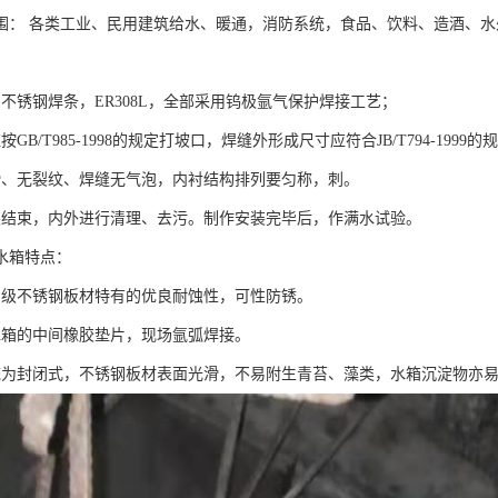
围： 各类工业、民用建筑给水、暖通，消防系统，食品、饮料、造酒、
用不锈钢焊条，ER308L，全部采用钨极氩气保护焊接工艺；
按GB/T985-1998的规定打坡口，焊缝外形成尺寸应符合JB/T794-19
滑、无裂纹、焊缝无气泡，内衬结构排列要匀称，刺。
装结束，内外进行清理、去污。制作安装完毕后，作满水试验。
水箱特点：
品级不锈钢板材特有的优良耐蚀性，可性防锈。
水箱的中间橡胶垫片，现场氩弧焊接。
统为封闭式，不锈钢板材表面光滑，不易附生青苔、藻类，水箱沉淀物亦