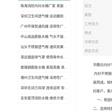
珠海消防内衬水箱厂家 表面光滑 施工设计合理
压力
生活水箱
类型
深圳卫生间透气帽 运动磨损小 重量轻 无噪音
镀锌钢板水箱
工作压力
广州环保型通风器 适用性广泛 灰尘不易附着
内衬水箱
特点
中山成品膨胀水箱 气水不接触 一次充气可保持长久使用
消防水箱
冷却方式
汕头不锈钢透气帽 通风效果好 无噪音 无火花
供应方式
清远烟囱排气罩 使用寿命长 安装简便迅捷
华腾达内衬
玻璃钢膨胀水箱 美观高雅 表面光洁美观
内衬不锈钢
潮州卫生间透气帽 适用性广泛 可以长期运行
装而成。规
深圳无动力风球 连续运转 安装操作简便
的客户，客
吉安屋顶消防水箱 维修方便 箱体钢度足
一、制造标
二、选用材质: