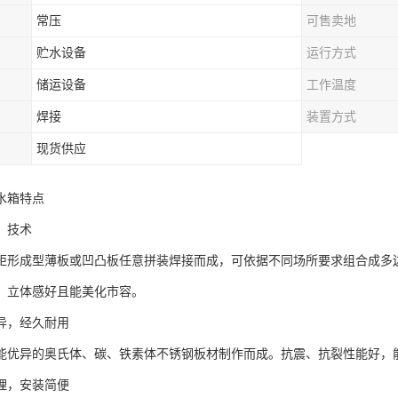
常压
可售卖地
贮水设备
运行方式
储运设备
工作温度
焊接
装置方式
现货供应
水箱特点
，技术
成型薄板或凹凸板任意拼装焊接而成，可依据不同场所要求组合成多边
，立体感好且能美化市容。
异，经久耐用
异的奥氏体、碳、铁素体不锈钢板材制作而成。抗震、抗裂性能好，
理，安装简便