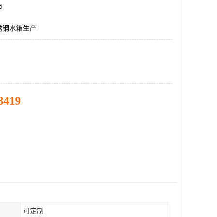
市
锈钢水箱生产
8419
可定制