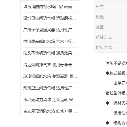
珠海消防内衬水箱厂家 表面光滑 施工设计合理
压力
生活水箱
用途
深圳卫生间透气帽 运动磨损小 重量轻 无噪音
镀锌钢板水箱
类型
广州环保型通风器 适用性广泛 灰尘不易附着
内衬水箱
组装方式
中山成品膨胀水箱 气水不接触 一次充气可保持长久使用
消防水箱
供应方式
汕头不锈钢透气帽 通风效果好 无噪音 无火花
消防不锈钢
清远烟囱排气罩 使用寿命长 安装简便迅捷
◆款式新颖
玻璃钢膨胀水箱 美观高雅 表面光洁美观
由单元矩形
潮州卫生间透气帽 适用性广泛 可以长期运行
箱线型流畅
深圳无动力风球 连续运转 安装操作简便
◆ 选材优
吉安屋顶消防水箱 维修方便 箱体钢度足
选用性能优
◆ 结构合