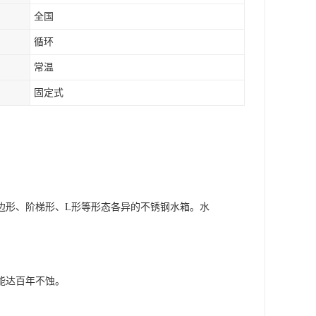
全国
循环
常温
固定式
形、阶梯形、L形等形态各异的不锈钢水箱。水
能达百年不蚀。