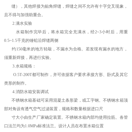
缝），其他焊接为贴角焊缝，焊缝之间不允许有十字交叉现象，
且不得与加强助重合。
2.满水实验
水箱制作完毕后，将水箱完全充满水，经2~3小时后，用重
0.5~1.5千克的锤铅沿焊缝两侧
约150毫米的地方轻敲，不漏水为合格。若发现有漏水的地方，
须重新焊接，再进行实验。
3.水箱规格：
O.5T-200T都可制作，并可依据客户要求承接方形、卧式及其它
类形的制作。
4.消防水箱安装调试
不锈钢水箱基础可采用混凝土条形梁，或工字钢。不锈钢水箱顶
部对角设有透气空气过滤装置，规格和数量根据进口尺
寸大小由生产厂家确定装置。不锈钢水箱内部均使用拉筋。各管
口法兰均为1.0MPa标准法兰。设计人员在布置水箱位置