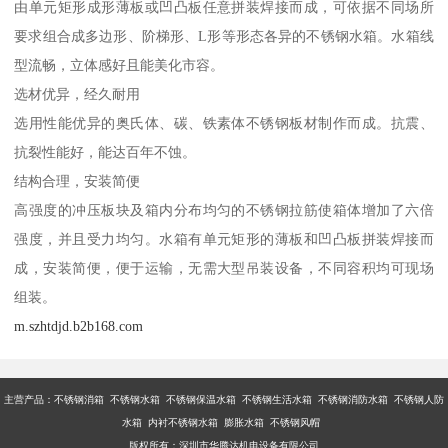
由单元矩形成形薄板或凹凸板任意拼装焊接而成，可依据不同场所
要求组合成多边形、阶梯形、L形等形态各异的不锈钢水箱。水箱线
型流畅，立体感好且能美化市容。
选材优异，经久耐用
选用性能优异的奥氏体、碳、铁素体不锈钢板材制作而成。抗震、
抗裂性能好，能达百年不蚀。
结构合理，安装简便
高强度的冲压板块及箱内分布均匀的不锈钢拉筋使箱体增加了六倍
强度，并且受力均匀。水箱有单元矩形的薄板和凹凸板拼装焊接而
成，安装简便，便于运输，无需大型吊装设备，不同容积均可现场
组装。
m.szhtdjd.b2b168.com
主营产品：不锈钢消箱 不锈钢水箱 不锈钢保温水箱 不锈钢生活水箱 不锈钢消防水箱 不锈钢人防
水箱 内衬不锈钢水箱 膨胀水箱 不锈钢风帽
版权所有：深圳市华腾达机电设备有限公司