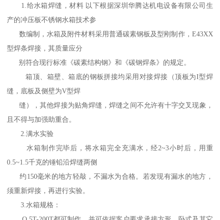
1.给水箱焊缝，材料 以下根据深圳华腾达机电设备有限公司生
产的冲压板不锈钢水箱技术参
数编制，水箱及附件材料采用普通碳素钢板及型刚制作，E43XX
型焊条焊接，其质量应分
别符合现行标准《碳素结构钢》和《碳钢焊条》的规定。
箱顶、箱壁、箱底的钢板拼接均采用对接焊接（顶板为I型焊
缝，底板及侧壁为V型焊
缝），其他焊接为贴角焊缝，焊缝之间不允许有十字交叉现象，
且不得与加强助重合。
2.满水实验
水箱制作完毕后，将水箱完全充满水，经2~3小时后，用重
0.5~1.5千克的锤铅沿焊缝两侧
约150毫米的地方轻敲，不漏水为合格。若发现有漏水的地方，
须重新焊接，再进行实验。
3.水箱规格：
O.5T-200T都可制作，并可依据客户要求承接方形、卧式及其它