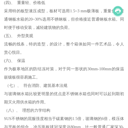
(四)、 重量轻、价格低
采用特的板型液压成型，板材可选用1.5~3 mm极薄板，重量仅为普
通钢板水箱的20~30%选用不锈钢板，但价格接近普通钢板水箱。同
时便于移动安装，减轻建筑物的负荷。
(五)、 外型美观
流畅的线条，特的造型，的设计，整个箱体如同一件艺术品，令人
赏心悦目。
(六)、 保温
作为极寒地区的防结冻对策，对于同一形状的30mm-100mm的保温
嵌镶板很容易施工。
（七）、 符合消防、建筑基本法规
与玻璃钢水箱比较更明显的优点是不锈钢水箱也同时可以起到期初
期灭火用供水箱的作用。
（八）、 理想的力学结构
SUS不锈钢的屈服强度相当于碳素钢的1.5倍，玻璃钢的6倍，模压体
与平板的组合，冲压面板球冠深度达80mm，比一般普通厂家深30-