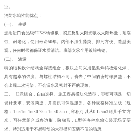
业。
消防水箱性能优点：
(一)、 生锈
选用进口食品级SUS不锈钢板，彻底反射太阳光吸收太阳热量，耐腐
蚀、耐老化，使用寿命50年。内部不滋生藻类、排污方便、造型美
观，任何时候都保证水质清洁。底部支承全用镀锌槽钢。
(二)、 渗漏
特的结构设计结构全焊接组合，板块之间采用氩弧焊钨板熔化焊，
具有超卓的强度。与螺柱结构不同，省去了中间的密封橡胶垫，不
会出现二次污染，不会漏水及密封不严的现象。
三、 任意组合，自由选择、施工容易模块化造型，容积可满足一切
设计要求，安装简捷，并提供可保温服务。各种规格标准型板（规
格：1m×1m 1m×0.75m 1m×0.5m）,容积可以从0.125m3到几千立方
米，可任意组合成多边形，阶梯形，L型等各种水箱安装现场无要
求。特别适用于不易移动的大型槽和安装不便的场所.