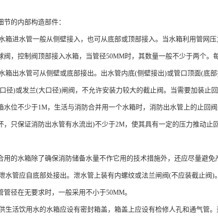
细节的内部构造部件：
管：水箱进水管一般从侧壁接入，也可从底部或顶部接入。当水箱利用管网
球阀，控制阀顶部接入水箱，当管径50MM时，其数量一般不少于两个。
管：水箱出水管可从侧壁或底部接出。出水管内底(侧壁接出)或管口顶面(底部
小口径)或发兰(大口径)闸阀，不允许安装力较大的截止阀。当需要加装止
箱水位不少于1M，生活与消防合并用一个水箱时，消防出水管上的止回阀
坏，只保证消防出水管有水流出)不少于2M，使其具有一定的压力推动止
合用的水箱除了确保消防储备水量不作它用的技术措施外，还应尽量避免
管：泄水管应自底部处接出。泄水管上装有内螺纹或法兰闸阀(不应装截止阀
管管径在无要求时，一般采用不小于50MM。
管：供生活饮用水的水箱应设有密封箱盖，箱盖上应设有检修人孔和通气管