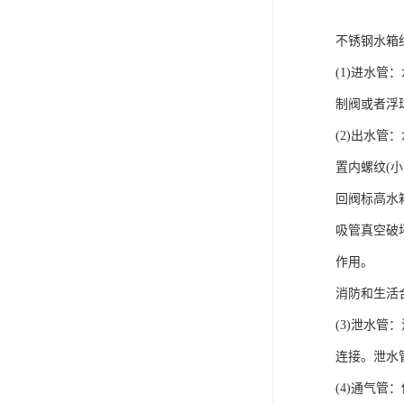
不锈钢水箱
(1)进水
制阀或者浮
(2)出水
置内螺纹(
回阀标高水
吸管真空破
作用。
消防和生活
(3)泄水
连接。泄水
(4)通气