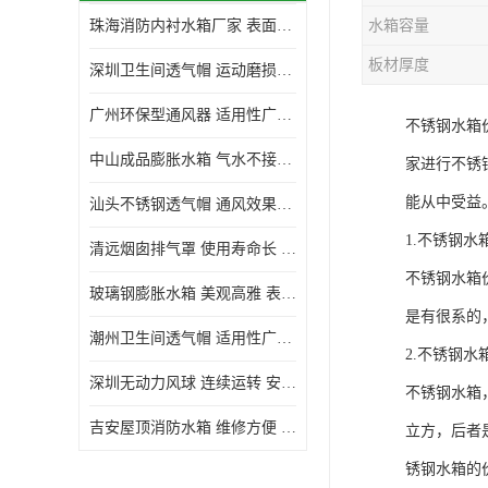
珠海消防内衬水箱厂家 表面光滑 施工设计合理
水箱容量
生活水箱
板材厚度
深圳卫生间透气帽 运动磨损小 重量轻 无噪音
镀锌钢板水箱
广州环保型通风器 适用性广泛 灰尘不易附着
不锈钢水箱
内衬水箱
中山成品膨胀水箱 气水不接触 一次充气可保持长久使用
家进行不锈
消防水箱
能从中受益
汕头不锈钢透气帽 通风效果好 无噪音 无火花
1.不锈钢
清远烟囱排气罩 使用寿命长 安装简便迅捷
不锈钢水箱
玻璃钢膨胀水箱 美观高雅 表面光洁美观
是有很系的
潮州卫生间透气帽 适用性广泛 可以长期运行
2.不锈钢
深圳无动力风球 连续运转 安装操作简便
不锈钢水箱
吉安屋顶消防水箱 维修方便 箱体钢度足
立方，后者
锈钢水箱的