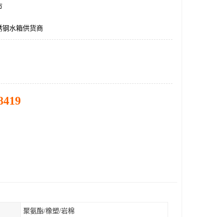
市
锈钢水箱供货商
8419
聚氨酯/橡塑/岩棉