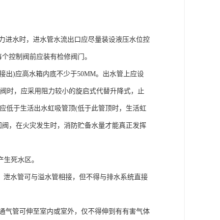
压力进水时，进水管水流出口应尽量装设液压水位控
每个控制阀前应装有检修阀门。
接出)应高水箱内底不少于50MM。出水管上应设
回阀时，应采用阻力较小的旋启式代替升降式，止
应低于生活出水虹吸管顶(低于此管顶时，生活虹
回阀，在火灾发生时，消防贮备水量才能真正发挥
产生死水区。
)。泄水管可与溢水管相接，但不得与排水系统直接
。通气管可伸至室内或室外，仅不得伸到有有害气体