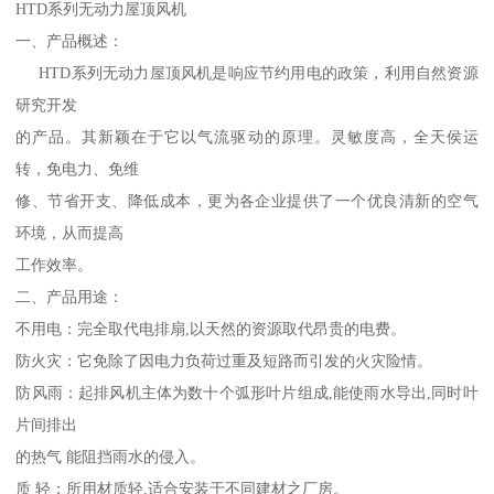
HTD系列无动力屋顶风机
一、产品概述：
HTD系列无动力屋顶风机是响应节约用电的政策，利用自然资源
研究开发
的产品。其新颖在于它以气流驱动的原理。灵敏度高，全天侯运
转，免电力、免维
修、节省开支、降低成本，更为各企业提供了一个优良清新的空气
环境，从而提高
工作效率。
二、产品用途：
不用电：完全取代电排扇,以天然的资源取代昂贵的电费。
防火灾：它免除了因电力负荷过重及短路而引发的火灾险情。
防风雨：起排风机主体为数十个弧形叶片组成,能使雨水导出,同时叶
片间排出
的热气 能阻挡雨水的侵入。
质 轻：所用材质轻,适合安装于不同建材之厂房。