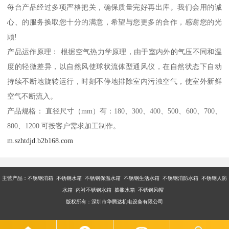
每台产品经过多项严格把关，确保质量完好再出库。我们会用的诚
心、的服务换取您十分的满意，希望与您更多的合作，感谢您的光
顾!
产品运作原理： 根据空气热力学原理，由于室内外的气压不同和温
度的轻微差异，以自然风使球状流体型通风仪，在自然状态下自动
持续不断地旋转运行，时刻不停地排除室内污浊空气，使室外新鲜
空气不断流入。
产品规格： 直径尺寸（mm）有：180、300、400、500、600、700、
800、1200.可按客户需求加工制作。
m.szhtdjd.b2b168.com
主营产品：不锈钢消箱 不锈钢水箱 不锈钢保温水箱 不锈钢生活水箱 不锈钢消防水箱 不锈钢人防
水箱 内衬不锈钢水箱 膨胀水箱 不锈钢风帽
版权所有：深圳市华腾达机电设备有限公司