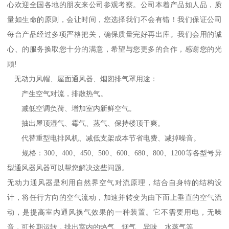
心欢迎全国各地的朋友来公司参观考察。公司本着产品如人品，质
量如生命的原则，会让时间，您选择我们不会有错！我们保证公司
每台产品经过多项严格把关，确保质量完好再出库。我们会用的诚
心、的服务换取您十分的满意，希望与您更多的合作，感谢您的光
顾!
无动力风帽、屋面通风器、烟囱排气罩用途：
产生空气对流，排散热气。
减低空调负荷、增加室内新鲜空气。
抽出屋顶湿气、霉气、蒸气、保持楼顶干爽。
代替重型电排风机、减低支架成本节省电费、减掉噪音。
规格：300、400、450、500、600、680、800、1200等各型号异
型通风器风器可以帮您解决这些问题。
无动力通风器是利用自然界空气对流原理，结合自身特的结构设
计，将任行方向的空气流动，加速并转变为由下而上垂直的空气流
动，是提高室内通风换气效果的一种装置。它不需要用电，无噪
音，可长期运转，排出室内的热气、烟气、异味、水蒸气等