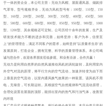
于一体的资企业，本公司主营：无动力风帽、屋面通风器、烟囱排
气罩等。型号规格齐全，无动力风机型号有：100型、110型、150
型、160型、200型、260型、300型、350型、400型、450型、500
型、580型、600型、680型、800型、850型、950型、980型、1000
型、1200型、其余规格还可定制。公司历经十余年的发展，生产及
研发技术能力不断的进步和完善，始终坚持：客户为本，信誉至
上“的管理理念，满足不同客户的需求，始终坚持”以质量求生存‘的
发展原则，打造企业，拥有完整、科学的质量管理体系。本公司竭
诚与您合作，欢迎各界朋友莅临参观、和业务洽谈，合作共赢！
无动力是利用自然界的自然风速推动风机的涡轮旋转，及利用室内
外空气对流的原理，将平行方向的空气流动，加速并转变为由下而
上垂直的空气流动，以室内通风换气效果的一种装置。该风机不用
电，无噪音，可长期运转。其根据空气自然规律和气流流动原理，
合理化设置在屋面的顶部，能排出室内的热气和污浊气体，改善室
内环境
本厂产品尺寸规格种类繁多，所以价格会有不同。本店分类只是列