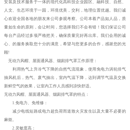
安装及技术服务于一体的现代化高科技企业园区、融科技、自然、
人文、生态环境于一园，环境优美，交利，地理位置优越。我们诚
心欢迎全国各地的朋友来公司参观考察。公司本着产品如人品，质
量如生命的原则，会让时间，您选择我们不会有错！我们保证公司
每台产品经过多项严格把关，确保质量完好再出库。我们会用的诚
心、的服务换取您十分的满意，希望与您更多的合作，感谢您的光
顾!
无动力风帽、屋面通风器、烟囱排气罩工作原理：
利用热气上升冷气下降的自然气流现象，使用免电力涡轮排气
抽风机后，热气、废气抽出，室内气温下降，达到调节气温及交换
新鲜空气的效果，让室内工作人员感到凉快舒适。
无动力风帽、屋面通风器、烟囱排气罩的特点：
1.免电力、免维修：
减少电线短路或电力超负荷而道致火灾发生以及大量不必要的
麻烦。
2.灵敏度高：