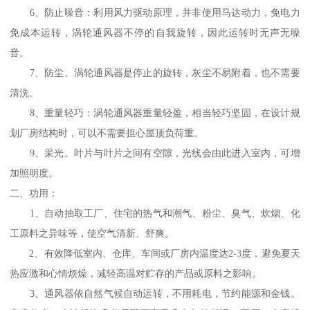
6、防止噪音：利用风力驱动原理，并非使用马达动力，免电力
免成本运转，涡轮通风器不停的自我旋转，因此运转时无声无噪
音。
7、防尘。涡轮通风器是停止的旋转，灰尘不易附着，也不需要
清洗。
8、重量轻巧：涡轮通风器重量轻盈，相当轻巧坚固，在设计规
划厂房结构时，可以不需要担心屋顶负荷重。
9、采光。叶片与叶片之间有空隙，光线会由此进入室内，可增
加照明度。
二、功用：
1、自动抽取工厂、住宅的热气和潮气、粉尘、臭气、炊烟、化
工原料之异味等，使空气清新、舒爽。
2、有效降低室内、仓库、车间或厂房内温度达2-3度，避免夏天
热应激和心情烦燥，减轻高温对贮存的产品或原料之影响。
3、通风器依自然气候自动运转，不用耗电，节约能源和金钱。