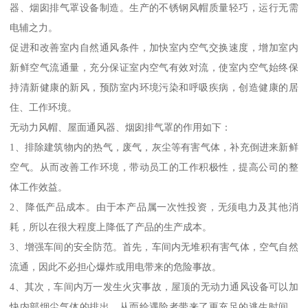
器、烟囱排气罩设备制造。生产的不锈钢风帽质量轻巧，运行无需
电辅之力。
促进和改善室内自然通风条件，加快室内空气交换速度，增加室内
新鲜空气流通量，充分保证室内空气有效对流，使室内空气始终保
持清新健康的新风，预防室内环境污染和呼吸疾病，创造健康的居
住、工作环境。
无动力风帽、屋面通风器、烟囱排气罩的作用如下：
1、排除建筑物内的热气，废气，灰尘等有害气体，补充倒进来新鲜
空气。从而改善工作环境，带动员工的工作积极性，提高公司的整
体工作效益。
2、降低产品成本。由于本产品属一次性投资，无须电力及其他消
耗，所以在很大程度上降低了产品的生产成本。
3、增强车间的安全防范。首先，车间内无堆积有害气体，空气自然
流通，因此不必担心爆炸或用电带来的危险事故。
4、其次，车间内万一发生火灾事故，屋顶的无动力通风设备可以加
快内部烟尘气体的排出，从而给遇险者带来了更充足的逃生时间，