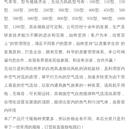
气罩等。型号规格齐全，无动力风机型号有：100型、110型、150
型、160型、200型、260型、300型、350型、400型、450型、500
型、580型、600型、680型、800型、850型、950型、980型、1000
型、1200型、其余规格还可定制。公司历经十余年的发展，生产及
研发技术能力不断的进步和完善，始终坚持：客户为本，信誉至
上“的管理理念，满足不同客户的需求，始终坚持”以质量求生存‘的
发展原则，打造企业，拥有完整、科学的质量管理体系。本公司竭
诚与您合作，欢迎各界朋友莅临参观、和业务洽谈，合作共赢！
无动力是利用自然界的自然风速推动风机的涡轮旋转，及利用室内
外空气对流的原理，将平行方向的空气流动，加速并转变为由下而
上垂直的空气流动，以室内通风换气效果的一种装置。该风机不用
电，无噪音，可长期运转。其根据空气自然规律和气流流动原理，
合理化设置在屋面的顶部，能排出室内的热气和污浊气体，改善室
内环境
本厂产品尺寸规格种类繁多，所以价格会有不同。本店分类只是列
举了一些常用的规格，订货前直接致电我们！